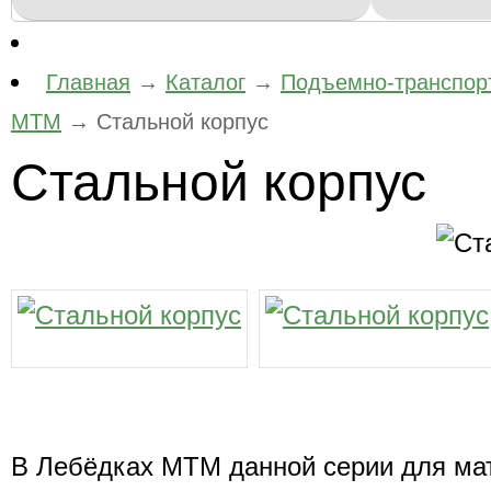
Главная
→
Каталог
→
Подъемно-транспор
МТМ
→
Стальной корпус
Стальной корпус
- производство и поставка гидравлического оборудования, компонентов гидросисте
В Лебёдках МТМ данной серии для ма